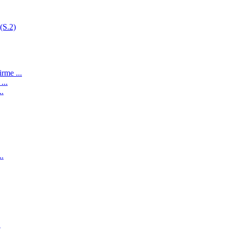
(S.2)
rme ...
...
..
..