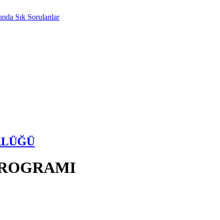
nda Sık Sorulanlar
RLÜĞÜ
PROGRAMI