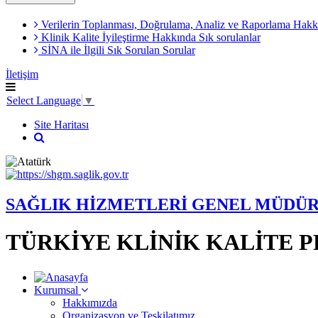
Verilerin Toplanması, Doğrulama, Analiz ve Raporlama Hakkı
Klinik Kalite İyileştirme Hakkında Sık sorulanlar
SİNA ile İlgili Sık Sorulan Sorular
İletişim
Select Language
▼
Site Haritası
SAĞLIK HİZMETLERİ GENEL MÜDÜ
TÜRKİYE KLİNİK KALİTE 
Kurumsal
Hakkımızda
Organizasyon ve Teşkilatımız