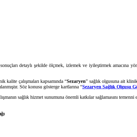
k sonuçları detaylı şekilde ölçmek, izlemek ve iyileştirmek amacına 
inik kalite çalışmaları kapsamında “
Sezaryen
” sağlık olgusuna ait klini
lanmıştır. Söz konusu gösterge kartlarına “
Sezaryen Sağlık Olgusu Gö
lışmanın sağlık hizmet sunumuna önemli katkılar sağlamasını temenni e
ığı