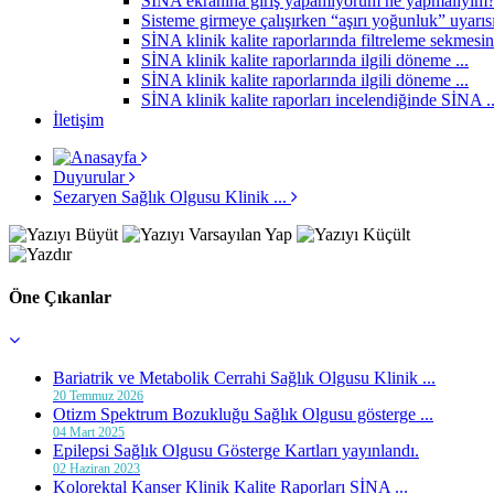
SİNA ekranına giriş yapamıyorum ne yapmalıyım
Sisteme girmeye çalışırken “aşırı yoğunluk” uyarısı 
SİNA klinik kalite raporlarında filtreleme sekmesin
SİNA klinik kalite raporlarında ilgili döneme ...
SİNA klinik kalite raporlarında ilgili döneme ...
SİNA klinik kalite raporları incelendiğinde SİNA ..
İletişim
Duyurular
Sezaryen Sağlık Olgusu Klinik ...
Öne Çıkanlar
Bariatrik ve Metabolik Cerrahi Sağlık Olgusu Klinik ...
20 Temmuz 2026
Otizm Spektrum Bozukluğu Sağlık Olgusu gösterge ...
04 Mart 2025
Epilepsi Sağlık Olgusu Gösterge Kartları yayınlandı.
02 Haziran 2023
Kolorektal Kanser Klinik Kalite Raporları SİNA ...