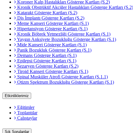
Koroner Kalp Hastalıkları Gösterge Kartları (S.2)
Kronik Obstrüktif Akciğer Hastalıkları Gösterge Kartları (S.2
Katarakt Gösterge Kartları (S.2)
Diş İmplantı Gösterge Kartları (S.2)
Meme Kanseri Gösterge Kartları (S.1)
Hipertansiyon Gösterge Kartları (S.1)
Kronik Böbrek Yetmezliği Gösterge Kartları (S.1)
Yaygın Anksiyete Bozukluğu Gösterge Kartları (S.1)
Mide Kanseri Gösterge Kartları (S.1)
Panik Bozukluk Gösterge Kartları (S.1)
Demans Gösterge Kartları (S.1)
Epilepsi Gösterge Kartları (S.1)
Sezaryen Gösterge Kartları (S.2)
Tiroid Kanseri Gösterge Kartları (S.1)
Spinal Musküler Atrofi Gösterge Kartları (S.1.1)
Otizm Spektrum Bozukluğu Gösterge Kartları (S.1)
Etkinliklerimiz
Eğitimler
Toplantılar
Çalıştaylar
Sık Sorulanlar