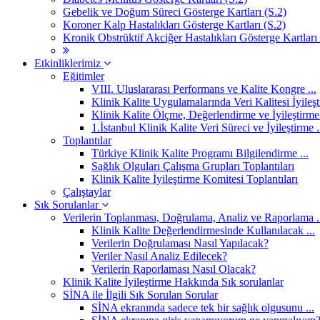
Gebelik ve Doğum Süreci Gösterge Kartları (S.2)
Koroner Kalp Hastalıkları Gösterge Kartları (S.2)
Kronik Obstrüktif Akciğer Hastalıkları Gösterge Kartları 
Etkinliklerimiz
Eğitimler
VIII. Uluslararası Performans ve Kalite Kongre ...
Klinik Kalite Uygulamalarında Veri Kalitesi İyileşti
Klinik Kalite Ölçme, Değerlendirme ve İyileştirme 
1.İstanbul Klinik Kalite Veri Süreci ve İyileştirme .
Toplantılar
Türkiye Klinik Kalite Programı Bilgilendirme ...
Sağlık Olguları Çalışma Grupları Toplantıları
Klinik Kalite İyileştirme Komitesi Toplantıları
Çalıştaylar
Sık Sorulanlar
Verilerin Toplanması, Doğrulama, Analiz ve Raporlama .
Klinik Kalite Değerlendirmesinde Kullanılacak ...
Verilerin Doğrulaması Nasıl Yapılacak?
Veriler Nasıl Analiz Edilecek?
Verilerin Raporlaması Nasıl Olacak?
Klinik Kalite İyileştirme Hakkında Sık sorulanlar
SİNA ile İlgili Sık Sorulan Sorular
SİNA ekranında sadece tek bir sağlık olgusunu ...