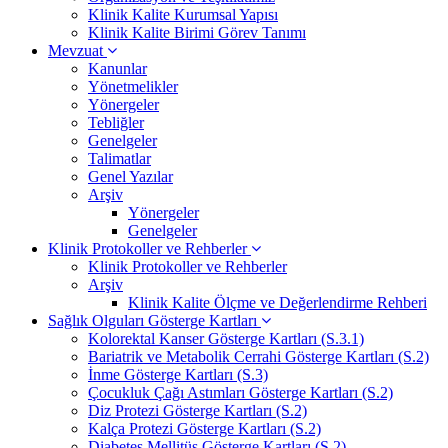
Klinik Kalite Kurumsal Yapısı
Klinik Kalite Birimi Görev Tanımı
Mevzuat
Kanunlar
Yönetmelikler
Yönergeler
Tebliğler
Genelgeler
Talimatlar
Genel Yazılar
Arşiv
Yönergeler
Genelgeler
Klinik Protokoller ve Rehberler
Klinik Protokoller ve Rehberler
Arşiv
Klinik Kalite Ölçme ve Değerlendirme Rehberi
Sağlık Olguları Gösterge Kartları
Kolorektal Kanser Gösterge Kartları (S.3.1)
Bariatrik ve Metabolik Cerrahi Gösterge Kartları (S.2)
İnme Gösterge Kartları (S.3)
Çocukluk Çağı Astımları Gösterge Kartları (S.2)
Diz Protezi Gösterge Kartları (S.2)
Kalça Protezi Gösterge Kartları (S.2)
Diabetes Mellitüs Gösterge Kartları (S.2)