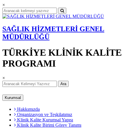
×
SAĞLIK HİZMETLERİ GENEL
MÜDÜRLÜĞÜ
TÜRKİYE KLİNİK KALİTE
PROGRAMI
×
Ara
Kurumsal
Hakkımızda
Organizasyon ve Teşkilatımız
Klinik Kalite Kurumsal Yapısı
Klinik Kalite Birimi Görev Tanımı