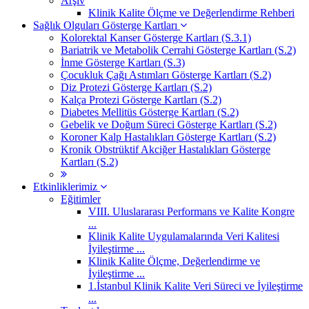
Arşiv
Klinik Kalite Ölçme ve Değerlendirme Rehberi
Sağlık Olguları Gösterge Kartları
Kolorektal Kanser Gösterge Kartları (S.3.1)
Bariatrik ve Metabolik Cerrahi Gösterge Kartları (S.2)
İnme Gösterge Kartları (S.3)
Çocukluk Çağı Astımları Gösterge Kartları (S.2)
Diz Protezi Gösterge Kartları (S.2)
Kalça Protezi Gösterge Kartları (S.2)
Diabetes Mellitüs Gösterge Kartları (S.2)
Gebelik ve Doğum Süreci Gösterge Kartları (S.2)
Koroner Kalp Hastalıkları Gösterge Kartları (S.2)
Kronik Obstrüktif Akciğer Hastalıkları Gösterge
Kartları (S.2)
Etkinliklerimiz
Eğitimler
VIII. Uluslararası Performans ve Kalite Kongre
...
Klinik Kalite Uygulamalarında Veri Kalitesi
İyileştirme ...
Klinik Kalite Ölçme, Değerlendirme ve
İyileştirme ...
1.İstanbul Klinik Kalite Veri Süreci ve İyileştirme
...