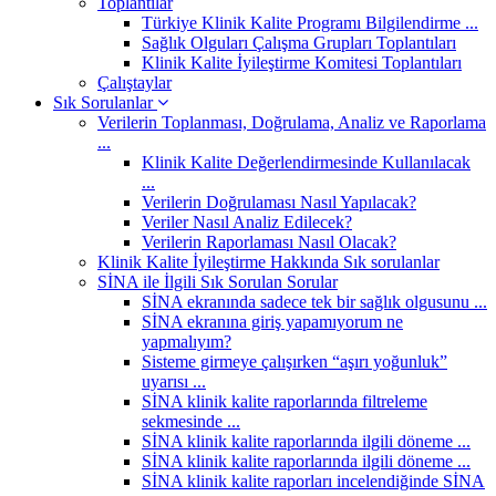
Toplantılar
Türkiye Klinik Kalite Programı Bilgilendirme ...
Sağlık Olguları Çalışma Grupları Toplantıları
Klinik Kalite İyileştirme Komitesi Toplantıları
Çalıştaylar
Sık Sorulanlar
Verilerin Toplanması, Doğrulama, Analiz ve Raporlama
...
Klinik Kalite Değerlendirmesinde Kullanılacak
...
Verilerin Doğrulaması Nasıl Yapılacak?
Veriler Nasıl Analiz Edilecek?
Verilerin Raporlaması Nasıl Olacak?
Klinik Kalite İyileştirme Hakkında Sık sorulanlar
SİNA ile İlgili Sık Sorulan Sorular
SİNA ekranında sadece tek bir sağlık olgusunu ...
SİNA ekranına giriş yapamıyorum ne
yapmalıyım?
Sisteme girmeye çalışırken “aşırı yoğunluk”
uyarısı ...
SİNA klinik kalite raporlarında filtreleme
sekmesinde ...
SİNA klinik kalite raporlarında ilgili döneme ...
SİNA klinik kalite raporlarında ilgili döneme ...
SİNA klinik kalite raporları incelendiğinde SİNA