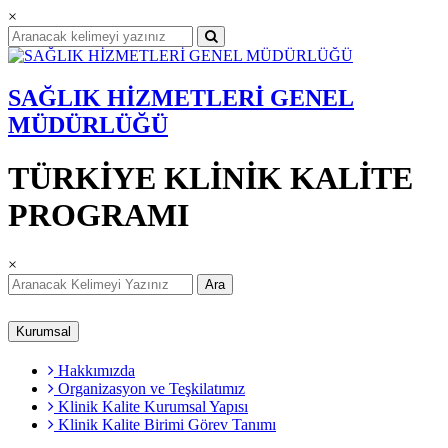
×
SAĞLIK HİZMETLERİ GENEL
MÜDÜRLÜĞÜ
TÜRKİYE KLİNİK KALİTE
PROGRAMI
×
Ara
Kurumsal
Hakkımızda
Organizasyon ve Teşkilatımız
Klinik Kalite Kurumsal Yapısı
Klinik Kalite Birimi Görev Tanımı