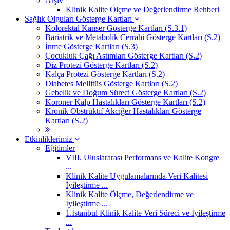
Arşiv
Klinik Kalite Ölçme ve Değerlendirme Rehberi
Sağlık Olguları Gösterge Kartları
Kolorektal Kanser Gösterge Kartları (S.3.1)
Bariatrik ve Metabolik Cerrahi Gösterge Kartları (S.2)
İnme Gösterge Kartları (S.3)
Çocukluk Çağı Astımları Gösterge Kartları (S.2)
Diz Protezi Gösterge Kartları (S.2)
Kalça Protezi Gösterge Kartları (S.2)
Diabetes Mellitüs Gösterge Kartları (S.2)
Gebelik ve Doğum Süreci Gösterge Kartları (S.2)
Koroner Kalp Hastalıkları Gösterge Kartları (S.2)
Kronik Obstrüktif Akciğer Hastalıkları Gösterge
Kartları (S.2)
Etkinliklerimiz
Eğitimler
VIII. Uluslararası Performans ve Kalite Kongre
...
Klinik Kalite Uygulamalarında Veri Kalitesi
İyileştirme ...
Klinik Kalite Ölçme, Değerlendirme ve
İyileştirme ...
1.İstanbul Klinik Kalite Veri Süreci ve İyileştirme
...