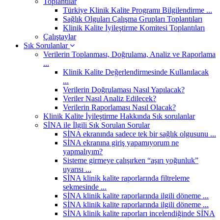
Toplantılar
Türkiye Klinik Kalite Programı Bilgilendirme ...
Sağlık Olguları Çalışma Grupları Toplantıları
Klinik Kalite İyileştirme Komitesi Toplantıları
Çalıştaylar
Sık Sorulanlar
Verilerin Toplanması, Doğrulama, Analiz ve Raporlama
...
Klinik Kalite Değerlendirmesinde Kullanılacak
...
Verilerin Doğrulaması Nasıl Yapılacak?
Veriler Nasıl Analiz Edilecek?
Verilerin Raporlaması Nasıl Olacak?
Klinik Kalite İyileştirme Hakkında Sık sorulanlar
SİNA ile İlgili Sık Sorulan Sorular
SİNA ekranında sadece tek bir sağlık olgusunu ...
SİNA ekranına giriş yapamıyorum ne
yapmalıyım?
Sisteme girmeye çalışırken “aşırı yoğunluk”
uyarısı ...
SİNA klinik kalite raporlarında filtreleme
sekmesinde ...
SİNA klinik kalite raporlarında ilgili döneme ...
SİNA klinik kalite raporlarında ilgili döneme ...
SİNA klinik kalite raporları incelendiğinde SİNA